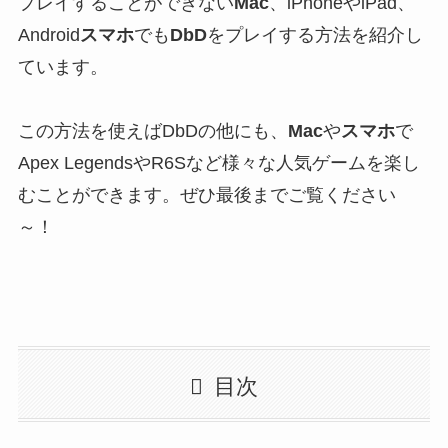
プレイすることができない
Mac
、iPhoneやiPad、
Android
スマホ
でも
DbD
をプレイする方法を紹介
し
ています。
この方法を使えばDbDの他にも、
Mac
や
スマホ
で
Apex LegendsやR6Sなど様々な人気ゲームを楽し
むことができます。
ぜひ最後までご覧ください
～！
目次