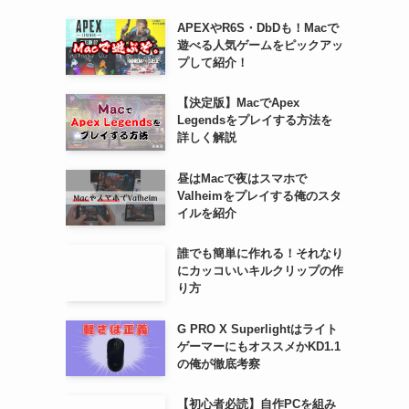
APEXやR6S・DbDも！Macで
遊べる人気ゲームをピックアッ
プして紹介！
【決定版】MacでApex
Legendsをプレイする方法を
詳しく解説
昼はMacで夜はスマホで
Valheimをプレイする俺のスタ
イルを紹介
誰でも簡単に作れる！それなり
にカッコいいキルクリップの作
り方
G PRO X Superlightはライト
ゲーマーにもオススメかKD1.1
の俺が徹底考察
【初心者必読】自作PCを組み