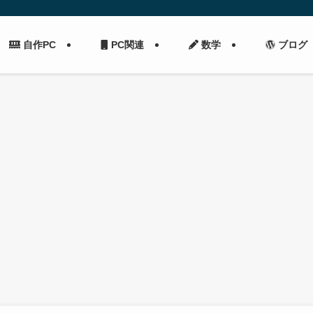
自作PC
PC関連
数学
ブログ