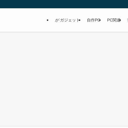
が
ガジェット
自作PC
PC関連