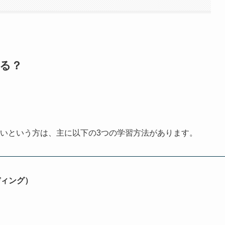
する？
たいという方は、主に
以下の3つの学習方法
があります。
ディング）