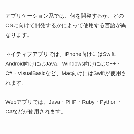
アプリケーション系では、
何を開発するか、どの
OSに向けて開発するかによって
使用する言語が異
なります。
ネイティブアプリでは、iPhone向けには
Swift
、
Android向けには
Java
、Windows向けには
C++
・
C#
・
VisualBasic
など、Mac向けには
Swift
が使用さ
れます。
Webアプリでは、
Java
・
PHP
・
Ruby
・
Python
・
C#
などが使用されます。