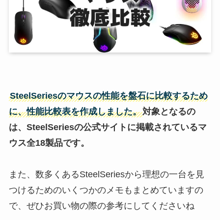
SteelSeries
の
マウス
の性能を盤石に
比較
するため
に、性能
比較
表を作成しました。
対象となるの
は、
SteelSeries
の公式サイトに掲載されている
マ
ウス
全18製品です。
また、数多くあるSteelSeriesから理想の一台を見
つけるためのいくつかのメモもまとめていますの
で、ぜひお買い物の際の参考にしてくださいね