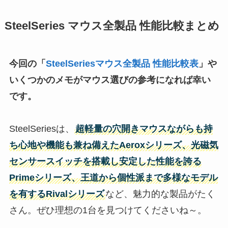
SteelSeries マウス全製品 性能比較まとめ
今回の「
SteelSeriesマウス
全製品 性能
比較
表
」や
いくつかのメモが
マウス
選びの参考になれば幸い
です。
SteelSeriesは、
超軽量の穴開き
マウス
ながらも持
ち心地や機能も兼ね備えたAeroxシリーズ、光磁気
センサースイッチを搭載し安定した性能を誇る
Primeシリーズ、王道から個性派まで多様なモデル
を有するRivalシリーズ
など、魅力的な製品がたく
さん。ぜひ理想の1台を見つけてくださいね～。