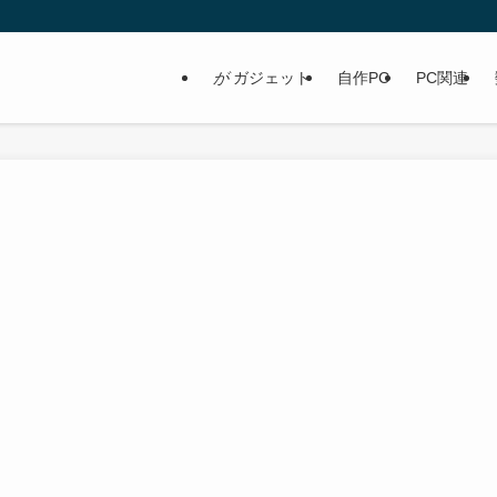
が
ガジェット
自作PC
PC関連