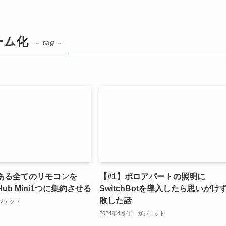
ーム化
– tag –
にある全てのリモコンを
【#1】ボロアパートの照明に
t Hub Mini1つに集約させる
SwitchBotを導入したら思いがけ
敗した話
ジェット
2024年4月4日
ガジェット