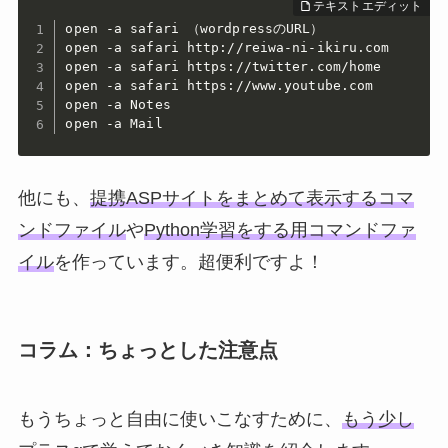
open -a safari （wordpressのURL）

open -a safari http://reiwa-ni-ikiru.com

open -a safari https://twitter.com/home

open -a safari https://www.youtube.com

open -a Notes

open -a Mail
他にも、
提携ASPサイトをまとめて表示するコマ
ンドファイル
や
Python学習をする用コマンドファ
イル
を作っています。超便利ですよ！
コラム：ちょっとした注意点
もうちょっと自由に使いこなすために、
もう少し