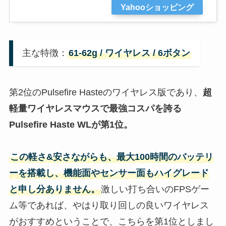
Yahooショッピング
主な特徴：
61-62g / ワイヤレス / 6ボタン
第2位のPulsefire Hasteのワイヤレス版であり、
超
軽量ワイヤレス
マウス
で最強コスパを誇る
Pulsefire Haste WLが第
1
位。
この軽さ&安さながらも、最大100時間のバッテリ
ーを搭載し、機能面やセンサー面もハイグレード
と申し分ありません。
激しい打ち合いのFPSゲー
ム等であれば、やはり取り回しの良いワイヤレス
がおすすめということで、こちらを第1位としまし