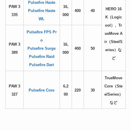
Pulsefire Haste
PAW 3
16,
HERO 16
Pulsefire Haste
400
40
335
000
K（Logic
WL
ool）、Tr
Pulsefire FPS Pr
ueMove A
o
ir（SteelS
PAW 3
16,
Pulsefire Surge
400
50
eries）な
389
000
Pulsefire Raid
ど
Pulsefire Dart
TrueMove
PAW 3
6,2
Core（Ste
Pulsefire Core
220
30
327
00
elSeries）
など