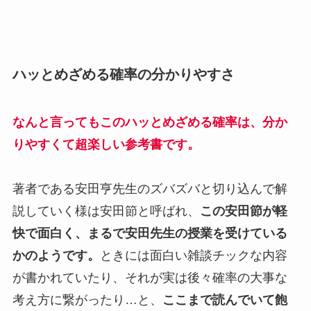
ハッとめざめる確率の分かりやすさ
なんと言ってもこの
ハッとめざめる確率
は、分か
りやすくて超楽しい参考書です。
著者である安田亨先生のズバズバと切り込んで解
説していく様は安田節と呼ばれ、
この安田節が軽
快で面白く、まるで安田先生の授業を受けている
かのようです。
ときには面白い雑談チックな内容
が書かれていたり、それが実は後々確率の大事な
考え方に繋がったり…と、
ここまで読んでいて飽