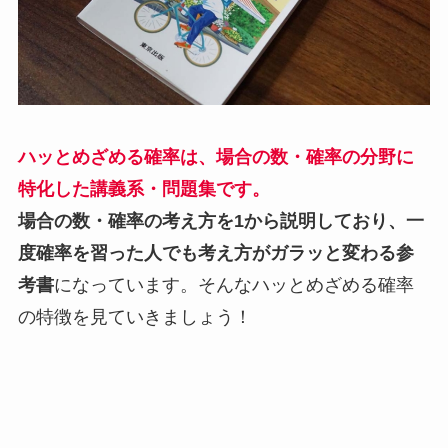
ハッとめざめる確率
は、場合の数・確率の分野に
特化した講義系・問題集です。
場合の数・確率の考え方を1から説明しており、一
度確率を習った人でも考え方がガラッと変わる参
考書
になっています。そんなハッとめざめる確率
の特徴を見ていきましょう！