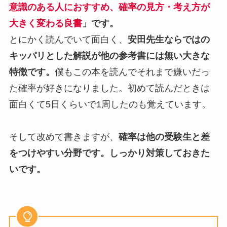
意識のある人におすすめ、確率の見方・考え方が
大きく変わる良書
」です。
とにかく読んでいて面白く、
安田先生ならではの
キッパリとした解説が他の参考書には無い大きな
特徴です。
僕もこの本を読んでそれまで嫌いだっ
た確率が好きになりました。初めて読んだときは
面白くて5日くらいで1周したのも覚えています。
そして改めて書きますが、
確率は他の受験生と差
をつけやすい分野です。しっかり対策しておきた
いです
。