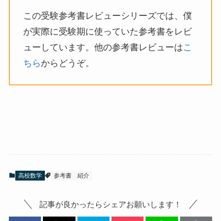
この受験参考書レビューシリーズでは、僕
が実際に受験期に使っていた参考書をレビ
ューしています。他の参考書レビューは
こ
ちら
からどうぞ。
高校数学
参考書
紹介
記事が良かったらシェアお願いします！