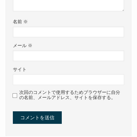
名前
※
メール
※
サイト
次回のコメントで使用するためブラウザーに自分
の名前、メールアドレス、サイトを保存する。