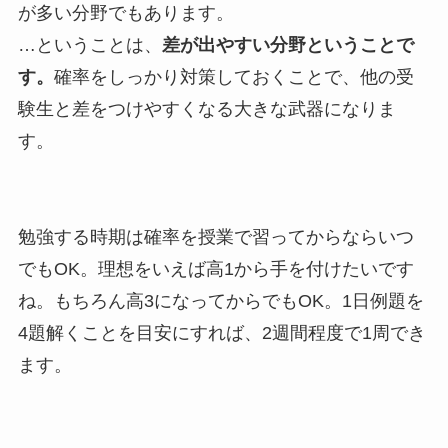
が多い分野でもあります。
…ということは、
差が出やすい分野ということで
す。
確率をしっかり対策しておくことで、他の受
験生と差をつけやすくなる大きな武器になりま
す。
勉強する時期は確率を授業で習ってからならいつ
でもOK。理想をいえば高1から手を付けたいです
ね。もちろん高3になってからでもOK。1日例題を
4題解くことを目安にすれば、2週間程度で1周でき
ます。