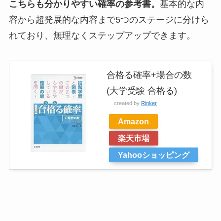
こちらも分かりやすい確率の参考書。
基本的な内
容から超発展的な内容まで5つのステージに分けら
れており、無理なくステップアップできます。
合格る確率+場合の数
(大学受験 合格る)
created by
Rinker
Amazon
楽天市場
Yahooショッピング