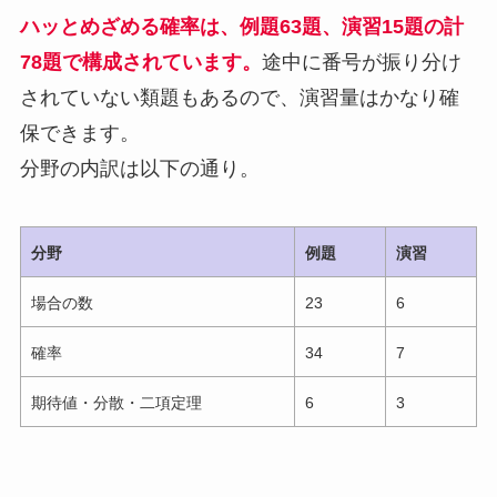
ハッとめざめる確率
は、例題63題、演習15題の計
78題で構成されています。
途中に番号が振り分け
されていない類題もあるので、演習量はかなり確
保できます。
分野の内訳は以下の通り。
分野
例題
演習
場合の数
23
6
確率
34
7
期待値・分散・二項定理
6
3