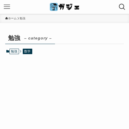
ホーム
勉強
勉強
– category –
勉強
数学