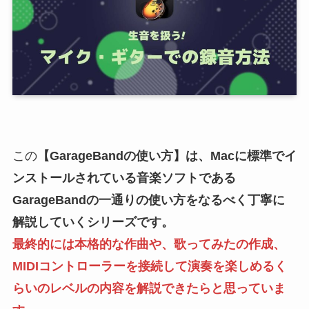
この
【
GarageBand
の
使い方
】は、Macに標準でイ
ンストールされている音楽ソフトである
GarageBand
の一通りの
使い方
をなるべく丁寧に
解説していくシリーズです。
最終的には本格的な作曲や、歌ってみたの作成、
MIDIコントローラーを接続して演奏を楽しめるく
らいのレベルの内容を解説できたらと思っていま