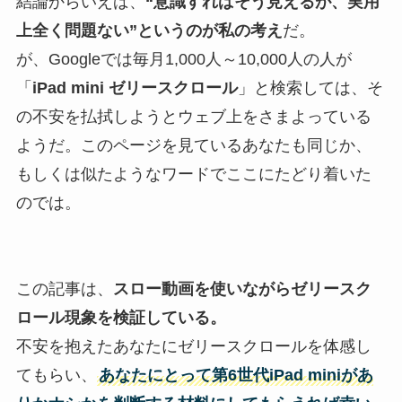
結論からいえば、
“意識すればそう見えるが、実用
上全く問題ない”というのが私の考え
だ。
が、Googleでは毎月1,000人～10,000人の人が
「
iPad mini
ゼリースクロール
」と検索しては、そ
の不安を払拭しようとウェブ上をさまよっている
ようだ。このページを見ているあなたも同じか、
もしくは似たようなワードでここにたどり着いた
のでは。
この記事は、
スロー動画を使いながら
ゼリースク
ロール
現象を検証している。
不安を抱えたあなたにゼリースクロールを体感し
てもらい、
あなたにとって第6世代
iPad mini
があ