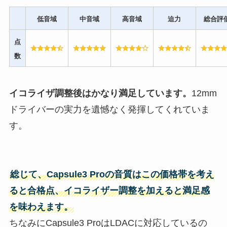
低音域
中音域
高音域
迫力
総合評
点
数
イコライザ調整後はかなり満足しています。
12mm
ドライバーの実力を遺憾なく発揮してくれていま
す。
総じて、
Capsule3 Pro
の音質はこの価格帯を考え
ると合格点、イコライザー調整を加えると満足感
を味わえます。
ちなみにCapsule3 ProはLDACに対応しているの