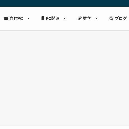
自作PC
PC関連
数学
ブログ