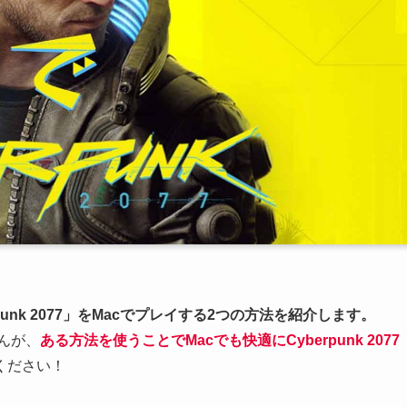
unk 2077
」を
Mac
でプレイする2つの方法を紹介します。
せんが、
ある方法を使うことで
Mac
でも快適に
Cyberpunk 2077
ください！