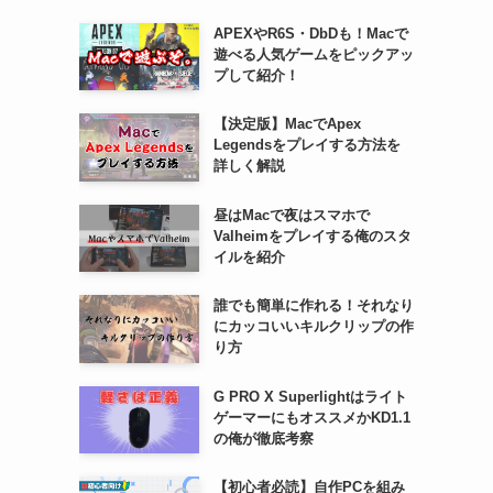
APEXやR6S・DbDも！Macで
遊べる人気ゲームをピックアッ
プして紹介！
【決定版】MacでApex
Legendsをプレイする方法を
詳しく解説
昼はMacで夜はスマホで
Valheimをプレイする俺のスタ
イルを紹介
誰でも簡単に作れる！それなり
にカッコいいキルクリップの作
り方
G PRO X Superlightはライト
ゲーマーにもオススメかKD1.1
の俺が徹底考察
【初心者必読】自作PCを組み