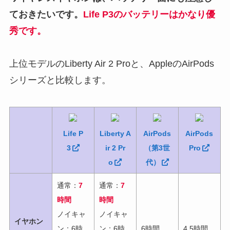
ておきたいです。
Life P3
のバッテリーはかなり優
秀です。
上位モデルのLiberty Air 2 Proと、AppleのAirPods
シリーズと比較します。
Life P
Liberty A
AirPods
AirPods
3
ir 2 Pr
（第3世
Pro
o
代）
通常：
7
通常：
7
時間
時間
ノイキャ
ノイキャ
イヤホン
ン：6時
ン：6時
6時間
4.5時間