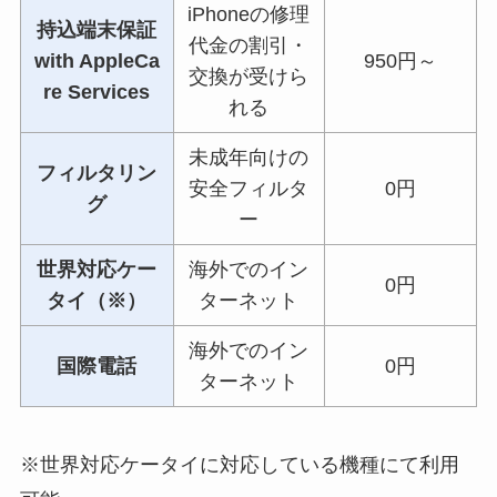
iPhoneの修理
持込端末保証
代金の割引・
with AppleCa
950円～
交換が受けら
re Services
れる
未成年向けの
フィルタリン
安全フィルタ
0円
グ
ー
世界対応ケー
海外でのイン
0円
タイ（※）
ターネット
海外でのイン
国際電話
0円
ターネット
※世界対応ケータイに対応している機種にて利用