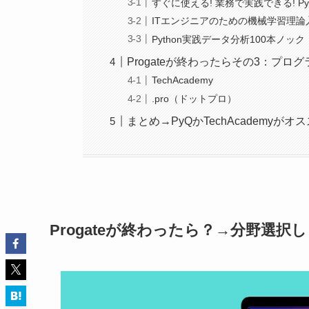
すぐに使える! 業務で実践できる! P
ITエンジニアのための機械学習理論
Python実践データ分析100本ノック
Progateが終わったらその3：プ
TechAcademy
.pro（ドットプロ）
まとめ→PyQかTechAcademyがオ
Progateが終わったら？→分野選択