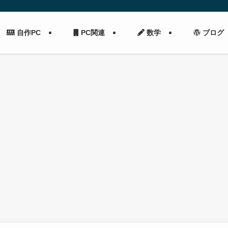
自作PC
PC関連
数学
ブログ